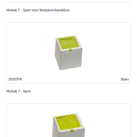
Module 7 - Sport voor Moduleverbanddoos
20207FR
Stuks
Module 7 - Sport