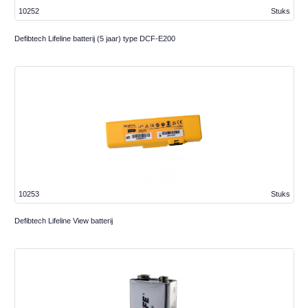
10252
Stuks
Defibtech Lifeline batterij (5 jaar) type DCF-E200
10253
Stuks
Defibtech Lifeline View batterij