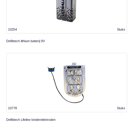
10254
Stuks
Defibtech lithium batterij 9V
10778
Stuks
Defibtech Lifeline kinderelektroden