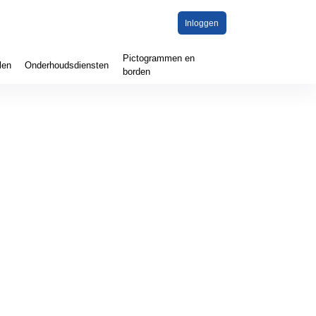
Inloggen
Pictogrammen en
len
Onderhoudsdiensten
borden