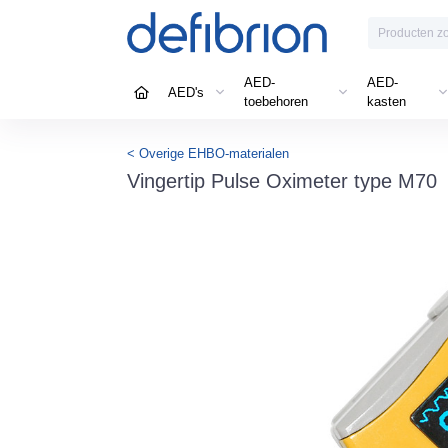
AED-
AED-
AED's
toebehoren
kasten
< Overige EHBO-materialen
Vingertip Pulse Oximeter type M70